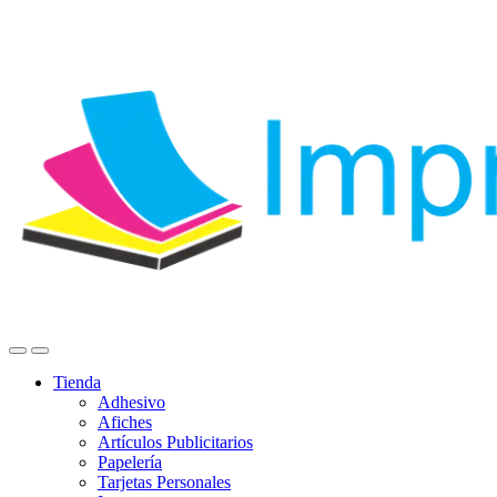
Tienda
Adhesivo
Afiches
Artículos Publicitarios
Papelería
Tarjetas Personales