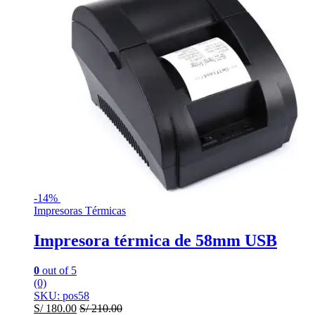
-
14%
Impresoras Térmicas
Impresora térmica de 58mm USB
0
out of 5
(0)
SKU: pos58
S/
180.00
S/
210.00