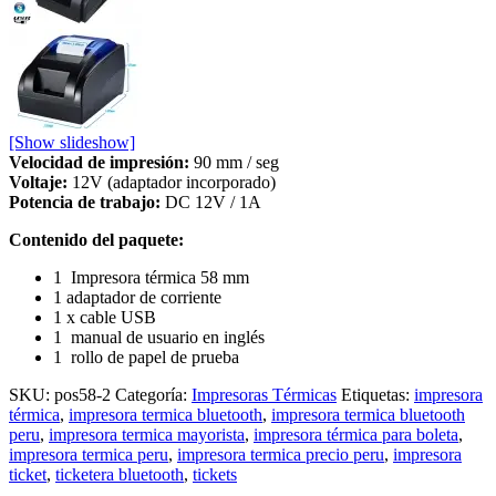
[Show slideshow]
Velocidad de impresión:
90 mm / seg
Voltaje:
12V (adaptador incorporado)
Potencia de trabajo:
DC 12V / 1A
Contenido del paquete:
1 Impresora térmica 58 mm
1 adaptador de corriente
1 x cable USB
1 manual de usuario en inglés
1 rollo de papel de prueba
SKU:
pos58-2
Categoría:
Impresoras Térmicas
Etiquetas:
impresora
térmica
,
impresora termica bluetooth
,
impresora termica bluetooth
peru
,
impresora termica mayorista
,
impresora térmica para boleta
,
impresora termica peru
,
impresora termica precio peru
,
impresora
ticket
,
ticketera bluetooth
,
tickets