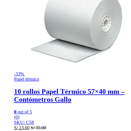
-
33%
Papel térmico
10 rollos Papel Térmico 57×40 mm –
Contómetros Gallo
0
out of 5
(0)
SKU: C58
S/
23.60
S/
35.00