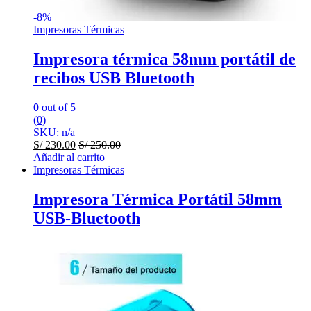
-
8%
Impresoras Térmicas
Impresora térmica 58mm portátil de
recibos USB Bluetooth
0
out of 5
(0)
SKU: n/a
S/
230.00
S/
250.00
Añadir al carrito
Impresoras Térmicas
Impresora Térmica Portátil 58mm
USB-Bluetooth