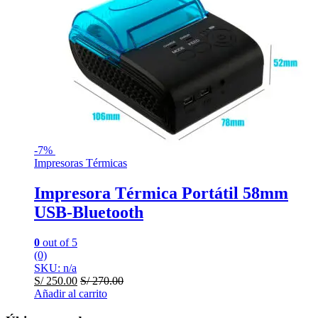
-
7%
Impresoras Térmicas
Impresora Térmica Portátil 58mm
USB-Bluetooth
0
out of 5
(0)
SKU: n/a
S/
250.00
S/
270.00
Añadir al carrito