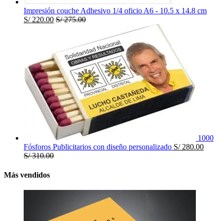
Impresión couche Adhesivo 1/4 oficio A6 - 10.5 x 14.8 cm
S/
220.00
S/
275.00
1000
Fósforos Publicitarios con diseño personalizado
S/
280.00
S/
310.00
Más vendidos