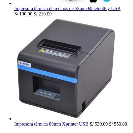
Impresora térmica de recibos de 58mm Bluetooth y USB
S/
190.00
S/
210.00
Impresora térmica 80mm Xprinter USB
S/
530.00
S/
550.00