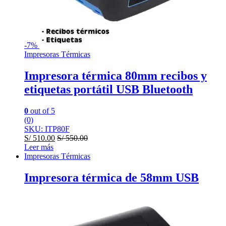
-
7%
Impresoras Térmicas
Impresora térmica 80mm recibos y
etiquetas portátil USB Bluetooth
0
out of 5
(0)
SKU: ITP80F
S/
510.00
S/
550.00
Leer más
Impresoras Térmicas
Impresora térmica de 58mm USB