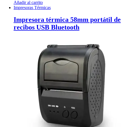
Añadir al carrito
Impresoras Térmicas
Impresora térmica 58mm portátil de
recibos USB Bluetooth