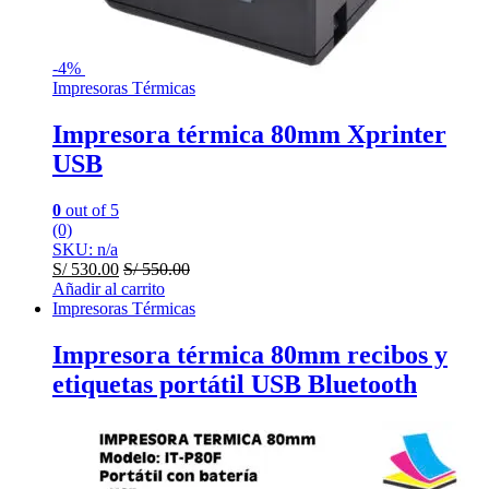
-
4%
Impresoras Térmicas
Impresora térmica 80mm Xprinter
USB
0
out of 5
(0)
SKU: n/a
S/
530.00
S/
550.00
Añadir al carrito
Impresoras Térmicas
Impresora térmica 80mm recibos y
etiquetas portátil USB Bluetooth