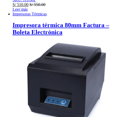
S/
510.00
S/
550.00
Leer más
Impresoras Térmicas
Impresora térmica 80mm Factura –
Boleta Electrónica