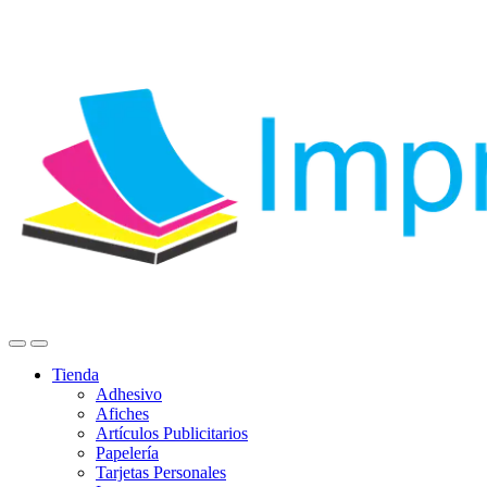
Tienda
Adhesivo
Afiches
Artículos Publicitarios
Papelería
Tarjetas Personales