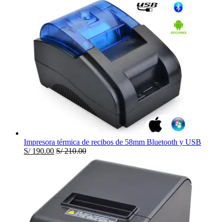
Impresora térmica de recibos de 58mm Bluetooth y USB
S/
190.00
S/
210.00