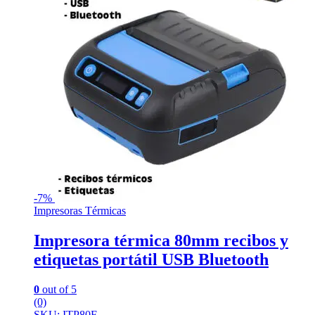
-
7%
Impresoras Térmicas
Impresora térmica 80mm recibos y
etiquetas portátil USB Bluetooth
0
out of 5
(0)
SKU: ITP80F