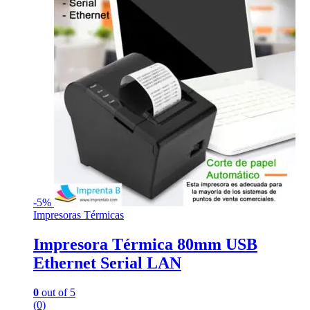
-
5%
Impresoras Térmicas
Impresora Térmica 80mm USB
Ethernet Serial LAN
0
out of 5
(0)