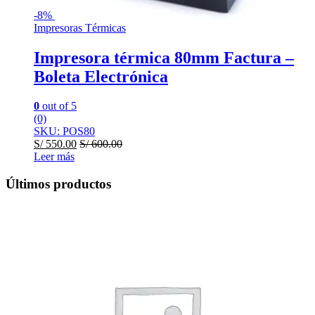
-
8%
Impresoras Térmicas
Impresora térmica 80mm Factura –
Boleta Electrónica
0
out of 5
(0)
SKU: POS80
S/
550.00
S/
600.00
Leer más
Últimos productos