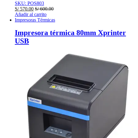
SKU: POS803
S/
570.00
S/
600.00
Añadir al carrito
Impresoras Térmicas
Impresora térmica 80mm Xprinter
USB