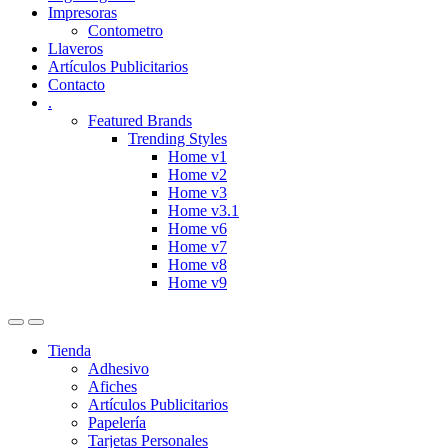
Impresoras
Contometro
Llaveros
Artículos Publicitarios
Contacto
.
Featured Brands
Trending Styles
Home v1
Home v2
Home v3
Home v3.1
Home v6
Home v7
Home v8
Home v9
Tienda
Adhesivo
Afiches
Artículos Publicitarios
Papelería
Tarjetas Personales