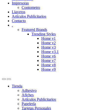
Impresoras
Contometro
Llaveros
Artículos Publicitarios
Contacto
.
Featured Brands
Trending Styles
Home v1
Home v2
Home v3
Home v3.1
Home v6
Home v7
Home v8
Home v9
Tienda
Adhesivo
Afiches
Artículos Publicitarios
Papelería
Tarjetas Personales